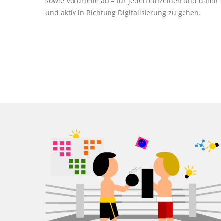
sowie Vorurteile ab – für jeden einzelnen und dami
und aktiv in Richtung Digitalisierung zu gehen.