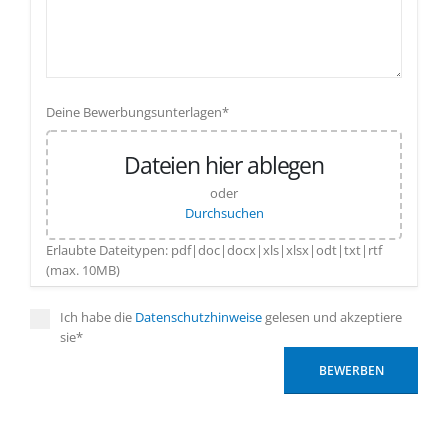
Deine Bewerbungsunterlagen*
Dateien hier ablegen
oder
Durchsuchen
Erlaubte Dateitypen: pdf|doc|docx|xls|xlsx|odt|txt|rtf
(max. 10MB)
Ich habe die
Datenschutzhinweise
gelesen und akzeptiere
sie*
BEWERBEN