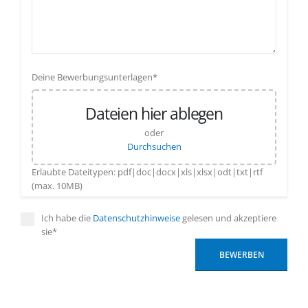
Deine Bewerbungsunterlagen*
Dateien hier ablegen
oder
Durchsuchen
Erlaubte Dateitypen: pdf|doc|docx|xls|xlsx|odt|txt|rtf
(max. 10MB)
Ich habe die
Datenschutzhinweise
gelesen und akzeptiere
sie*
BEWERBEN