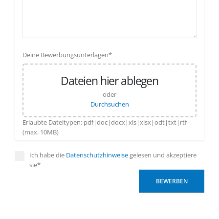
Deine Bewerbungsunterlagen*
Dateien hier ablegen
oder
Durchsuchen
Erlaubte Dateitypen: pdf|doc|docx|xls|xlsx|odt|txt|rtf
(max. 10MB)
Ich habe die
Datenschutzhinweise
gelesen und akzeptiere
sie*
BEWERBEN